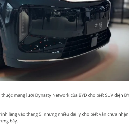
h thuộc mạng lưới Dynasty Network của BYD cho biết SUV điện B
ình làng vào tháng 5, nhưng nhiều đại lý cho biết vẫn chưa nhận
rưng bày.