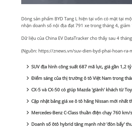
Dòng sản phẩm BYD Tang L hiện tại vốn có mặt tại một 
nhận doanh số nội địa đạt 791 xe trong tháng 4, giảm
Dữ liệu của China EV DataTracker cho thấy sau 4 thá
(Nguồn:
https://znews.vn/suv-dien-byd-phai-hoan-ra
chevron_right
SUV địa hình công suất 687 mã lực, giá gần 1,2 t
chevron_right
Điểm sáng của thị trường ô tô Việt Nam trong thá
chevron_right
CX-5 và CX-50 có giúp Mazda 'giành' khách từ Toy
chevron_right
Cập nhật bảng giá xe ô tô hãng Nissan mới nhất 
chevron_right
Mercedes-Benz C-Class thuần điện chạy 760 km/sạ
chevron_right
Doanh số ôtô hybrid tăng mạnh nhờ 'đòn bẩy' thuế