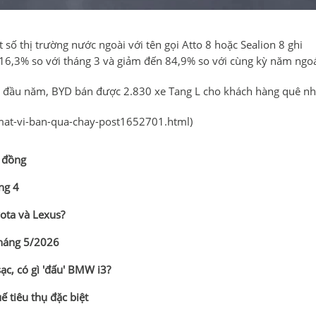
số thị trường nước ngoài với tên gọi Atto 8 hoặc Sealion 8 ghi
 16,3% so với tháng 3 và giảm đến 84,9% so với cùng kỳ năm ngoá
ng đầu năm, BYD bán được 2.830 xe Tang L cho khách hàng quê nh
-mat-vi-ban-qua-chay-post1652701.html
)
ỷ đồng
ng 4
ota và Lexus?
tháng 5/2026
c, có gì 'đấu' BMW i3?
 tiêu thụ đặc biệt