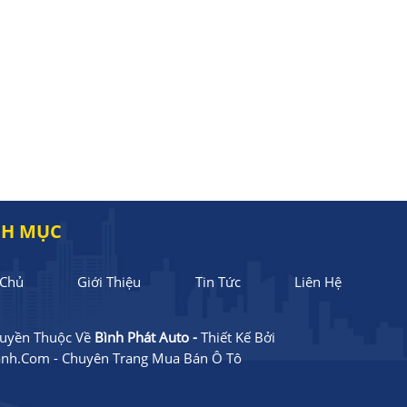
H MỤC
 Chủ
Giới Thiệu
Tin Tức
Liên Hệ
uyền Thuộc Về
Bình Phát Auto -
Thiết Kế Bởi
nh.com - Chuyên Trang Mua Bán Ô Tô