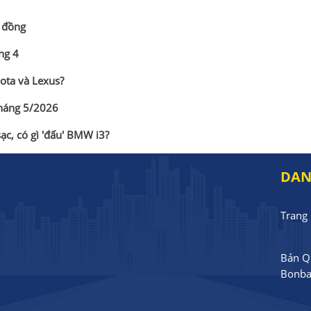
ỷ đồng
ng 4
ota và Lexus?
tháng 5/2026
c, có gì 'đấu' BMW i3?
DAN
Trang
Bản Q
Bonba