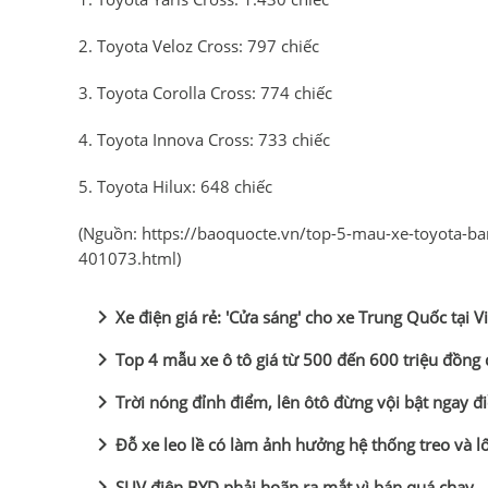
2. Toyota Veloz Cross: 797 chiếc
3. Toyota Corolla Cross: 774 chiếc
4. Toyota Innova Cross: 733 chiếc
5. Toyota Hilux: 648 chiếc
(Nguồn:
https://baoquocte.vn/top-5-mau-xe-toyota-ba
401073.html
)
chevron_right
Xe điện giá rẻ: 'Cửa sáng' cho xe Trung Quốc tại 
chevron_right
Top 4 mẫu xe ô tô giá từ 500 đến 600 triệu đồng
chevron_right
Trời nóng đỉnh điểm, lên ôtô đừng vội bật ngay đ
chevron_right
Đỗ xe leo lề có làm ảnh hưởng hệ thống treo và l
chevron_right
SUV điện BYD phải hoãn ra mắt vì bán quá chạy