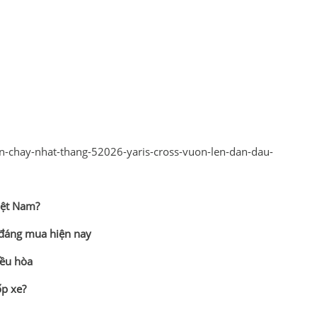
n-chay-nhat-thang-52026-yaris-cross-vuon-len-dan-dau-
Việt Nam?
 đáng mua hiện nay
iều hòa
ốp xe?