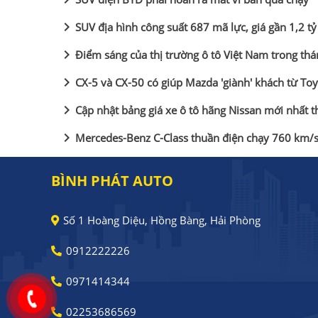
chevron_right
SUV địa hình công suất 687 mã lực, giá gần 1,2 t
chevron_right
Điểm sáng của thị trường ô tô Việt Nam trong thá
chevron_right
CX-5 và CX-50 có giúp Mazda 'giành' khách từ Toy
chevron_right
Cập nhật bảng giá xe ô tô hãng Nissan mới nhất 
chevron_right
Mercedes-Benz C-Class thuần điện chạy 760 km/sạ
BÌNH PHÁT AUTO
Số 1 Hoàng Diệu, Hồng Bàng, Hải Phòng
0912222226
0971414344
02253686569