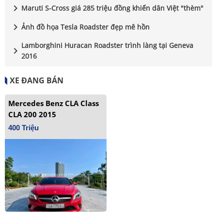
chevron_right
Maruti S-Cross giá 285 triệu đồng khiến dân Việt "thèm"
chevron_right
Ảnh đồ họa Tesla Roadster đẹp mê hồn
Lamborghini Huracan Roadster trình làng tại Geneva
chevron_right
2016
XE ĐANG BÁN
Mercedes Benz CLA Class
CLA 200 2015
400 Triệu