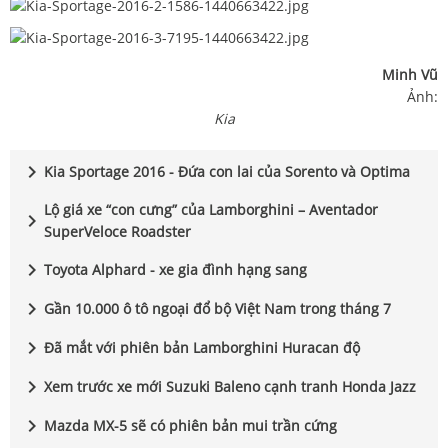
Minh Vũ
Ảnh:
Kia
chevron_right
Kia Sportage 2016 - Đứa con lai của Sorento và Optima
Lộ giá xe “con cưng” của Lamborghini – Aventador
chevron_right
SuperVeloce Roadster
chevron_right
Toyota Alphard - xe gia đình hạng sang
chevron_right
Gần 10.000 ô tô ngoại đổ bộ Việt Nam trong tháng 7
chevron_right
Đã mắt với phiên bản Lamborghini Huracan độ
chevron_right
Xem trước xe mới Suzuki Baleno cạnh tranh Honda Jazz
chevron_right
Mazda MX-5 sẽ có phiên bản mui trần cứng