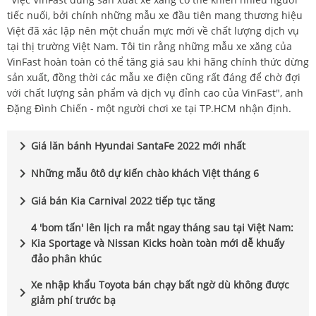
tiếc nuối, bởi chính những mẫu xe đầu tiên mang thương hiệu
Việt đã xác lập nên một chuẩn mực mới về chất lượng dịch vụ
tại thị trường Việt Nam. Tôi tin rằng những mẫu xe xăng của
VinFast hoàn toàn có thể tăng giá sau khi hãng chính thức dừng
sản xuất, đồng thời các mẫu xe điện cũng rất đáng để chờ đợi
với chất lượng sản phẩm và dịch vụ đỉnh cao của VinFast", anh
Đặng Đình Chiến - một người chơi xe tại TP.HCM nhận định.
chevron_right
Giá lăn bánh Hyundai SantaFe 2022 mới nhất
chevron_right
Những mẫu ôtô dự kiến chào khách Việt tháng 6
chevron_right
Giá bán Kia Carnival 2022 tiếp tục tăng
4 'bom tấn' lên lịch ra mắt ngay tháng sau tại Việt Nam:
chevron_right
Kia Sportage và Nissan Kicks hoàn toàn mới dễ khuấy
đảo phân khúc
Xe nhập khẩu Toyota bán chạy bất ngờ dù không được
chevron_right
giảm phí trước bạ