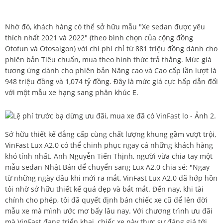
Nhờ đó, khách hàng có thể sở hữu mẫu "Xe sedan được yêu
thích nhất 2021 và 2022" (theo bình chọn của cộng đồng
Otofun và Otosaigon) với chi phí chỉ từ 881 triệu đồng dành cho
phiên bản Tiêu chuẩn, mua theo hình thức trả thẳng. Mức giá
tương ứng dành cho phiên bản Nâng cao và Cao cấp lần lượt là
948 triệu đồng và 1,074 tỷ đồng. Đây là mức giá cực hấp dẫn đối
với một mẫu xe hạng sang phân khúc E.
Sở hữu thiết kế đẳng cấp cùng chất lượng khung gầm vượt trội,
VinFast Lux A2.0 có thể chinh phục ngay cả những khách hàng
khó tính nhất. Anh Nguyễn Tiến Thịnh, người vừa chia tay một
mẫu sedan Nhật Bản để chuyển sang Lux A2.0 chia sẻ: "Ngay
từ những ngày đầu khi mới ra mắt, VinFast Lux A2.0 đã hớp hồn
tôi nhờ sở hữu thiết kế quá đẹp và bắt mắt. Đến nay, khi tài
chính cho phép, tôi đã quyết định bán chiếc xe cũ để lên đời
mẫu xe mà mình ước mơ bấy lâu nay. Với chương trình ưu đãi
mà VinFast đang triển khai, chiếc xe này thực sự đáng giá tới