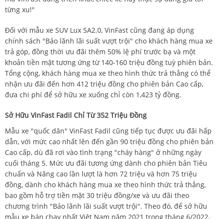
từng xu!"
Đối với mẫu xe SUV Lux SA2.0, VinFast cũng đang áp dụng
chính sách "Bảo lãnh lãi suất vượt trội" cho khách hàng mua xe
trả góp, đồng thời ưu đãi thêm 50% lệ phí trước bạ và một
khoản tiền mặt tương ứng từ 140-160 triệu đồng tuỳ phiên bản.
Tổng cộng, khách hàng mua xe theo hình thức trả thẳng có thể
nhận ưu đãi đến hơn 412 triệu đồng cho phiên bản Cao cấp,
đưa chi phí để sở hữu xe xuống chỉ còn 1,423 tỷ đồng.
Sở Hữu VinFast Fadil Chỉ Từ 352 Triệu Đồng
Mẫu xe "quốc dân" VinFast Fadil cũng tiếp tục được ưu đãi hấp
dẫn, với mức cao nhất lên đến gần 90 triệu đồng cho phiên bản
Cao cấp, dù đã rơi vào tình trạng "cháy hàng" ở những ngày
cuối tháng 5. Mức ưu đãi tương ứng dành cho phiên bản Tiêu
chuẩn và Nâng cao lần lượt là hơn 72 triệu và hơn 75 triệu
đồng, dành cho khách hàng mua xe theo hình thức trả thẳng,
bao gồm hỗ trợ tiền mặt 30 triệu đồng/xe và ưu đãi theo
chương trình "Bảo lãnh lãi suất vượt trội". Theo đó, để sở hữu
mẫu xe bán chạy nhất Việt Nam năm 2021 trong tháng 6/2022,