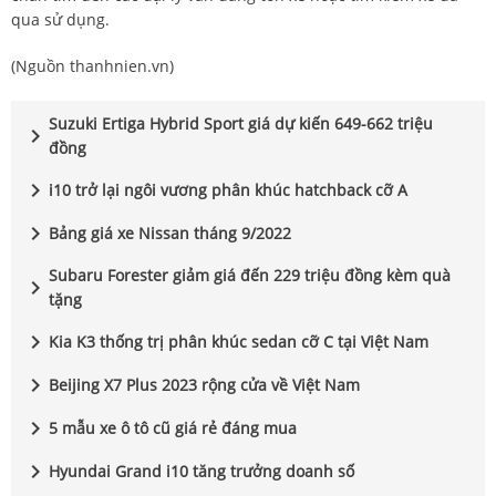
qua sử dụng.
(Nguồn thanhnien.vn)
Suzuki Ertiga Hybrid Sport giá dự kiến 649-662 triệu
chevron_right
đồng
chevron_right
i10 trở lại ngôi vương phân khúc hatchback cỡ A
chevron_right
Bảng giá xe Nissan tháng 9/2022
Subaru Forester giảm giá đến 229 triệu đồng kèm quà
chevron_right
tặng
chevron_right
Kia K3 thống trị phân khúc sedan cỡ C tại Việt Nam
chevron_right
Beijing X7 Plus 2023 rộng cửa về Việt Nam
chevron_right
5 mẫu xe ô tô cũ giá rẻ đáng mua
chevron_right
Hyundai Grand i10 tăng trưởng doanh số