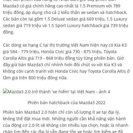
Mazda3 có giá chính hãng cao nhất là 1.5 Premium với 789
triệu đồng, áp dụng cho cả 2 kiểu thân xe sedan và hatchback.
Các bản còn lại gồm 1.5 Deluxe sedan giá 669 triệu, 1.5 Luxury
sedan giá 719 triệu và 1.5 Sport Luxury hatchback giá 739 triệu
đồng.
Các dòng xe hạng C tại thị trường Việt Nam hiện nay có
Kia K3
giá 584 - 779 triệu, Honda Civic giá 730 - 875 triệu,
Toyota
Corolla Altis
giá 719 - 868 triệu đồng tùy từng phiên bản. Giờ
đây giá bán Mazda3 chỉ nhỉnh hơn đôi chút so với Kia K3 và
không còn cạnh tranh với Honda Civic hay
Toyota Corolla Altis
ở
tầm giá trên 800 triệu đồng nữa.
Phiên bản hatchback của Mazda3 2022
Phiên bản Mazda3 2.0 hiện chỉ còn số lượng ít xe tại đại lý,
không thể đặt mua mới. Những người cần khả năng vận hành
của động cơ 2.0 lít sẽ không còn nhiều lựa chọn, hoặc là nhanh
chân tìm đến các đại lý vẫn đang tồn xe hoặc tìm kiếm xe đã