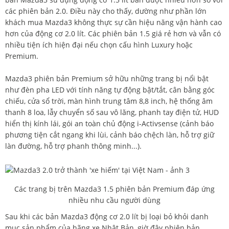
các phiên bản 2.0. Điều này cho thấy, dường như phần lớn
khách mua Mazda3 không thực sự cần hiệu năng vận hành cao
hơn của động cơ 2.0 lít. Các phiên bản 1.5 giá rẻ hơn và vẫn có
nhiều tiện ích hiện đại nếu chọn cấu hình Luxury hoặc
Premium.
Mazda3 phiên bản Premium sở hữu những trang bị nổi bật
như đèn pha LED với tính năng tự động bật/tắt, cân bằng góc
chiếu, cửa sổ trời, màn hình trung tâm 8,8 inch, hệ thống âm
thanh 8 loa, lẫy chuyển số sau vô lăng, phanh tay điện tử, HUD
hiển thị kính lái, gói an toàn chủ động i-Activsense (cảnh báo
phương tiện cắt ngang khi lùi, cảnh báo chệch làn, hỗ trợ giữ
làn đường, hỗ trợ phanh thông minh...).
Các trang bị trên Mazda3 1.5 phiên bản Premium đáp ứng
nhiều nhu cầu người dùng
Sau khi các bản
Mazda3
động cơ 2.0 lít bị loại bỏ khỏi danh
mục sản phẩm của hãng xe Nhật Bản, giờ đây phiên bản