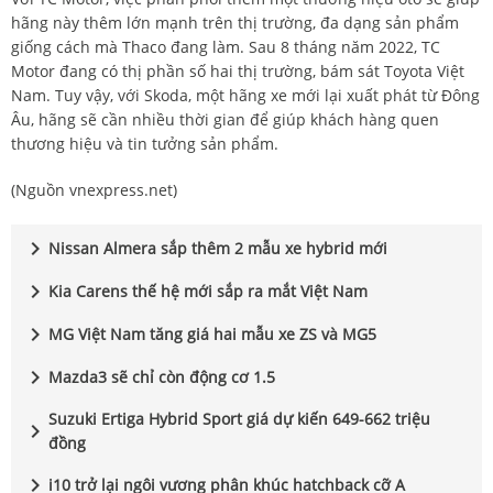
hãng này thêm lớn mạnh trên thị trường, đa dạng sản phẩm
giống cách mà Thaco đang làm. Sau 8 tháng năm 2022, TC
Motor đang có thị phần số hai thị trường, bám sát Toyota Việt
Nam. Tuy vậy, với Skoda, một hãng xe mới lại xuất phát từ Đông
Âu, hãng sẽ cần nhiều thời gian để giúp khách hàng quen
thương hiệu và tin tưởng sản phẩm.
(Nguồn vnexpress.net)
chevron_right
Nissan Almera sắp thêm 2 mẫu xe hybrid mới
chevron_right
Kia Carens thế hệ mới sắp ra mắt Việt Nam
chevron_right
MG Việt Nam tăng giá hai mẫu xe ZS và MG5
chevron_right
Mazda3 sẽ chỉ còn động cơ 1.5
Suzuki Ertiga Hybrid Sport giá dự kiến 649-662 triệu
chevron_right
đồng
chevron_right
i10 trở lại ngôi vương phân khúc hatchback cỡ A