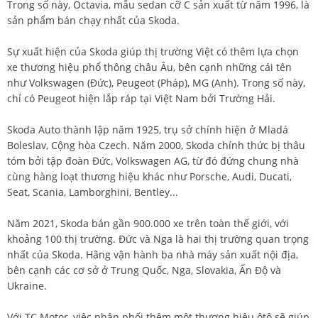
Trong số này, Octavia, mẫu sedan cỡ C sản xuất từ năm 1996, là
sản phẩm bán chạy nhất của Skoda.
Sự xuất hiện của Skoda giúp thị trường Việt có thêm lựa chọn
xe thương hiệu phổ thông châu Âu, bên cạnh những cái tên
như Volkswagen (Đức), Peugeot (Pháp), MG (Anh). Trong số này,
chỉ có Peugeot hiện lắp ráp tại Việt Nam bởi Trường Hải.
Skoda Auto thành lập năm 1925, trụ sở chính hiện ở Mladá
Boleslav, Cộng hòa Czech. Năm 2000, Skoda chính thức bị thâu
tóm bởi tập đoàn Đức, Volkswagen AG, từ đó đứng chung nhà
cùng hàng loạt thương hiệu khác như Porsche, Audi, Ducati,
Seat, Scania, Lamborghini, Bentley...
Năm 2021, Skoda bán gần 900.000 xe trên toàn thế giới, với
khoảng 100 thị trường. Đức và Nga là hai thị trường quan trọng
nhất của Skoda. Hãng vận hành ba nhà máy sản xuất nội địa,
bên cạnh các cơ sở ở Trung Quốc, Nga, Slovakia, Ấn Độ và
Ukraine.
Với TC Motor, việc phân phối thêm một thương hiệu ôtô sẽ giúp