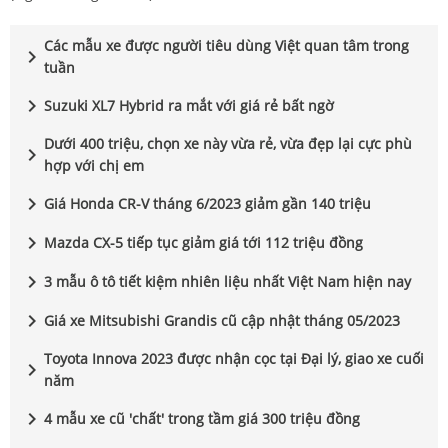
Các mẫu xe được người tiêu dùng Việt quan tâm trong
chevron_right
tuần
chevron_right
Suzuki XL7 Hybrid ra mắt với giá rẻ bất ngờ
Dưới 400 triệu, chọn xe này vừa rẻ, vừa đẹp lại cực phù
chevron_right
hợp với chị em
chevron_right
Giá Honda CR-V tháng 6/2023 giảm gần 140 triệu
chevron_right
Mazda CX-5 tiếp tục giảm giá tới 112 triệu đồng
chevron_right
3 mẫu ô tô tiết kiệm nhiên liệu nhất Việt Nam hiện nay
chevron_right
Giá xe Mitsubishi Grandis cũ cập nhật tháng 05/2023
Toyota Innova 2023 được nhận cọc tại Đại lý, giao xe cuối
chevron_right
năm
chevron_right
4 mẫu xe cũ 'chất' trong tầm giá 300 triệu đồng