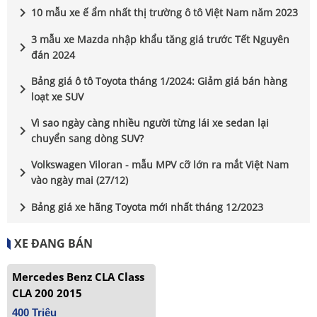
chevron_right
10 mẫu xe ế ẩm nhất thị trường ô tô Việt Nam năm 2023
3 mẫu xe Mazda nhập khẩu tăng giá trước Tết Nguyên
chevron_right
đán 2024
Bảng giá ô tô Toyota tháng 1/2024: Giảm giá bán hàng
chevron_right
loạt xe SUV
Vì sao ngày càng nhiều người từng lái xe sedan lại
chevron_right
chuyển sang dòng SUV?
Volkswagen Viloran - mẫu MPV cỡ lớn ra mắt Việt Nam
chevron_right
vào ngày mai (27/12)
chevron_right
Bảng giá xe hãng Toyota mới nhất tháng 12/2023
XE ĐANG BÁN
Mercedes Benz CLA Class
CLA 200 2015
400 Triệu