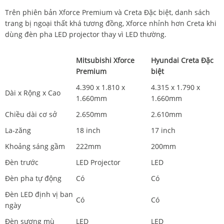
Trên phiên bản Xforce Premium và Creta Đặc biệt, danh sách
trang bị ngoại thất khá tương đồng, Xforce nhỉnh hơn Creta khi
dùng đèn pha LED projector thay vì LED thường.
Mitsubishi Xforce
Hyundai Creta Đặc
Premium
biệt
4.390 x 1.810 x
4.315 x 1.790 x
Dài x Rộng x Cao
1.660mm
1.660mm
Chiều dài cơ sở
2.650mm
2.610mm
La-zăng
18 inch
17 inch
Khoảng sáng gầm
222mm
200mm
Đèn trước
LED Projector
LED
Đèn pha tự động
Có
Có
Đèn LED định vị ban
Có
Có
ngày
Đèn sương mù
LED
LED