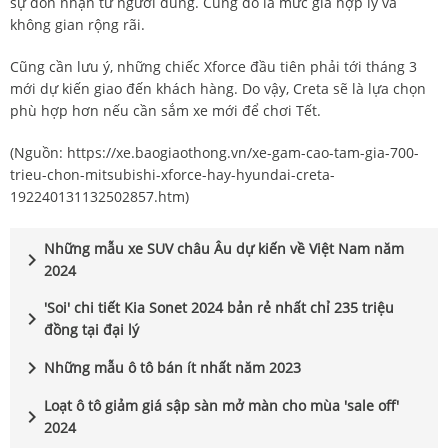
sự đón nhận từ người dùng. Cùng đó là mức giá hợp lý và
không gian rộng rãi.
Cũng cần lưu ý, những chiếc Xforce đầu tiên phải tới tháng 3
mới dự kiến giao đến khách hàng. Do vậy, Creta sẽ là lựa chọn
phù hợp hơn nếu cần sắm xe mới để chơi Tết.
(Nguồn:
https://xe.baogiaothong.vn/xe-gam-cao-tam-gia-700-
trieu-chon-mitsubishi-xforce-hay-hyundai-creta-
192240131132502857.htm
)
Những mẫu xe SUV châu Âu dự kiến về Việt Nam năm
chevron_right
2024
'Soi' chi tiết Kia Sonet 2024 bản rẻ nhất chỉ 235 triệu
chevron_right
đồng tại đại lý
chevron_right
Những mẫu ô tô bán ít nhất năm 2023
Loạt ô tô giảm giá sập sàn mở màn cho mùa 'sale off'
chevron_right
2024