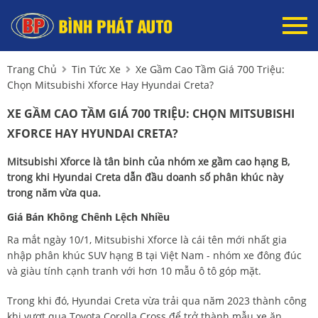
Trang Chủ
Tin Tức Xe
Xe Gầm Cao Tầm Giá 700 Triệu:
Chọn Mitsubishi Xforce Hay Hyundai Creta?
XE GẦM CAO TẦM GIÁ 700 TRIỆU: CHỌN MITSUBISHI
XFORCE HAY HYUNDAI CRETA?
Mitsubishi Xforce là tân binh của nhóm xe gầm cao hạng B,
trong khi Hyundai Creta dẫn đầu doanh số phân khúc này
trong năm vừa qua.
Giá Bán Không Chênh Lệch Nhiều
Ra mắt ngày 10/1, Mitsubishi Xforce là cái tên mới nhất gia
nhập phân khúc SUV hạng B tại Việt Nam - nhóm xe đông đúc
và giàu tính cạnh tranh với hơn 10 mẫu ô tô góp mặt.
Trong khi đó, Hyundai Creta vừa trải qua năm 2023 thành công
khi vượt qua Toyota Corolla Cross để trở thành mẫu xe ăn