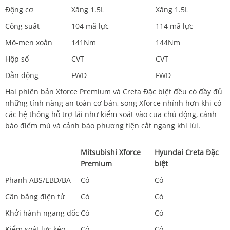
Động cơ
Xăng 1.5L
Xăng 1.5L
Công suất
104 mã lực
114 mã lực
Mô-men xoắn
141Nm
144Nm
Hộp số
CVT
CVT
Dẫn động
FWD
FWD
Hai phiên bản Xforce Premium và Creta Đặc biệt đều có đầy đủ
những tính năng an toàn cơ bản, song Xforce nhỉnh hơn khi có
các hệ thống hỗ trợ lái như kiểm soát vào cua chủ động, cảnh
báo điểm mù và cảnh báo phương tiện cắt ngang khi lùi.
Mitsubishi Xforce
Hyundai Creta Đặc
Premium
biệt
Phanh ABS/EBD/BA
Có
Có
Cân bằng điện tử
Có
Có
Khởi hành ngang dốc
Có
Có
Kiểm soát lực kéo
Có
Có