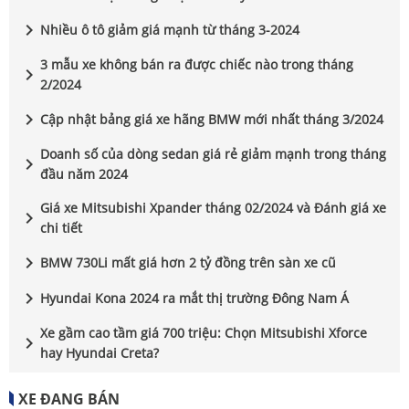
chevron_right
Nhiều ô tô giảm giá mạnh từ tháng 3-2024
3 mẫu xe không bán ra được chiếc nào trong tháng
chevron_right
2/2024
chevron_right
Cập nhật bảng giá xe hãng BMW mới nhất tháng 3/2024
Doanh số của dòng sedan giá rẻ giảm mạnh trong tháng
chevron_right
đầu năm 2024
Giá xe Mitsubishi Xpander tháng 02/2024 và Đánh giá xe
chevron_right
chi tiết
chevron_right
BMW 730Li mất giá hơn 2 tỷ đồng trên sàn xe cũ
chevron_right
Hyundai Kona 2024 ra mắt thị trường Đông Nam Á
Xe gầm cao tầm giá 700 triệu: Chọn Mitsubishi Xforce
chevron_right
hay Hyundai Creta?
XE ĐANG BÁN