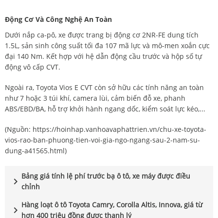
Động Cơ Và Công Nghệ An Toàn
Dưới nắp ca-pô, xe được trang bị động cơ 2NR-FE dung tích
1.5L, sản sinh công suất tối đa 107 mã lực và mô-men xoắn cực
đại 140 Nm. Kết hợp với hệ dẫn động cầu trước và hộp số tự
động vô cấp CVT.
Ngoài ra, Toyota Vios E CVT còn sở hữu các tính năng an toàn
như 7 hoặc 3 túi khí, camera lùi, cảm biến đỗ xe, phanh
ABS/EBD/BA, hỗ trợ khởi hành ngang dốc, kiểm soát lực kéo,...
(Nguồn:
https://hoinhap.vanhoavaphattrien.vn/chu-xe-toyota-
vios-rao-ban-phuong-tien-voi-gia-ngo-ngang-sau-2-nam-su-
dung-a41565.html
)
Bảng giá tính lệ phí trước bạ ô tô, xe máy được điều
chevron_right
chỉnh
Hàng loạt ô tô Toyota Camry, Corolla Altis, Innova, giá từ
chevron_right
hơn 400 triệu đồng được thanh lý