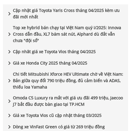
Cập nhật giá Toyota Yaris Cross tháng 04/2025 kèm ưu
chevron_right
đãi mới nhất
Top xe hybrid bán chạy tại Việt Nam quý I/2025: Innova
chevron_right
Cross dẫn đầu, XL7 bám sát nút, Alphard dù đắt vẫn
chưa "đội sổ"
chevron_right
Cập nhât giá xe Toyota Vios tháng 04/2025
chevron_right
Giá xe Honda City 2025 tháng 04/2025
Chi tiết Mitsubishi Xforce HEV Ultimate chờ về Việt Nam:
chevron_right
Bản giữa quy đổi 790 triệu đồng, đủ cảm biến và ADAS,
thiếu loa Yamaha
Omoda C5 Luxury ra mắt với giá ưu đãi 499 triệu, Jaecoo
chevron_right
J7 bắt đầu được bàn giao tại TP.HCM
chevron_right
Giá xe Toyota Vios cũ cập nhật tháng 03/2025
chevron_right
Dòng xe VinFast Green có giá từ 269 triệu đồng