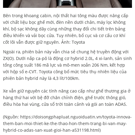
Bên trong khoang cabin, nội thất hai tông màu được nâng cấp
với chất liệu bọc ghế mới, đèn nền dưới chân, máy lọc không
khí, bộ sạc không dây cùng những thay đổi chi tiết trên bảng
điều khiển và vải bọc cửa. Tuy nhiên, bố cục và cơ cấu cơ khí
cốt lõi vẫn được giữ nguyên. Ảnh: Toyota
Ngoài ra, phiên bản này vẫn chia sẻ chung hệ truyền động với
ZX(O). Dưới nắp ca-pô là động cơ hybrid 2.0L, 4 xi-lanh, sản sinh
tổng công suất 186 mã lực và mô-men xoắn 206 Nm, kết hợp
với hộp số e-CVT. Toyota công bố mức tiêu thụ nhiên liệu của
phiên bản hybrid này là 4,3 lít/100km.
Xe vẫn giữ nguyên các tính năng cao cấp như ghế thương gia ở
hàng thứ hai với bệ đỡ chân chỉnh điện, ghế trước thông gió,
điều hòa hai vùng, cửa sổ trời toàn cảnh và gói an toàn ADAS.
(Nguồn:
https://doisongphapluat.nguoiduatin.vn/toyota-innova-
them-ban-moi-thiet-ke-the-thao-hon-them-trang-bi-van-may-
hybrid-co-adas-san-xuat-gioi-han-a531198.html
)