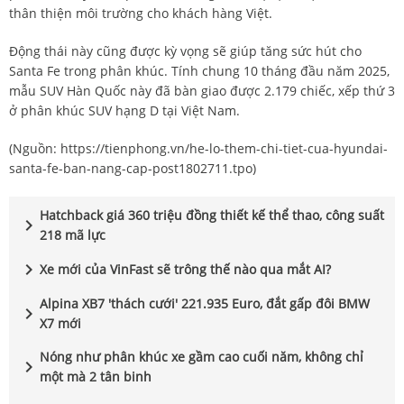
thân thiện môi trường cho khách hàng Việt.
Động thái này cũng được kỳ vọng sẽ giúp tăng sức hút cho
Santa Fe trong phân khúc. Tính chung 10 tháng đầu năm 2025,
mẫu SUV Hàn Quốc này đã bàn giao được 2.179 chiếc, xếp thứ 3
ở phân khúc SUV hạng D tại Việt Nam.
(Nguồn:
https://tienphong.vn/he-lo-them-chi-tiet-cua-hyundai-
santa-fe-ban-nang-cap-post1802711.tpo
)
Hatchback giá 360 triệu đồng thiết kế thể thao, công suất
chevron_right
218 mã lực
chevron_right
Xe mới của VinFast sẽ trông thế nào qua mắt AI?
Alpina XB7 'thách cưới' 221.935 Euro, đắt gấp đôi BMW
chevron_right
X7 mới
Nóng như phân khúc xe gầm cao cuối năm, không chỉ
chevron_right
một mà 2 tân binh