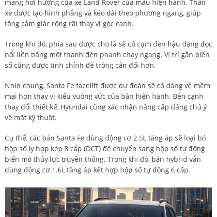
mang hơi hướng của xe Land Rover của mẫu hiện hành. Thân
xe được tạo hình phẳng và kéo dài theo phương ngang, giúp
tăng cảm giác rộng rãi thay vì góc cạnh.
Trong khi đó, phía sau được cho là sẽ có cụm đèn hậu dạng dọc
nối liền bằng một thanh đèn phanh chạy ngang. Vị trí gắn biển
số cũng được tinh chỉnh để trông cân đối hơn.
Nhìn chung, Santa Fe facelift được dự đoán sẽ có dáng vẻ mềm
mại hơn thay vì kiểu vuông vức của bản hiện hành. Bên cạnh
thay đổi thiết kế, Hyundai cũng xác nhận nâng cấp đáng chú ý
về mặt kỹ thuật.
Cụ thể, các bản Santa Fe dùng động cơ 2.5L tăng áp sẽ loại bỏ
hộp số ly hợp kép 8 cấp (DCT) để chuyển sang hộp số tự động
biến mô thủy lực truyền thống. Trong khi đó, bản hybrid vẫn
dùng động cơ 1.6L tăng áp kết hợp hộp số tự động 6 cấp.