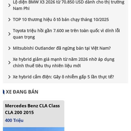
Lộ diện BMW X3 2026 từ 70.850 USD dành cho thị trường
chevron_right
Nam Phi
chevron_right
TOP 10 thương hiệu ô tô bán chạy tháng 10/2025
Toyota triệu hồi gần 7.600 xe trên toàn quốc vì dính lỗi
chevron_right
quan trọng
chevron_right
Mitsubishi Outlander đã ngừng bán tại Việt Nam?
Xe hybrid giảm giá mạnh từ năm 2026 nhờ áp dụng
chevron_right
chính thuế tiêu thụ nhiên liệu mới
chevron_right
Xe hybrid cắm điện: Gây ô nhiễm gấp 5 lần thực tế?
XE ĐANG BÁN
Mercedes Benz CLA Class
CLA 200 2015
400 Triệu