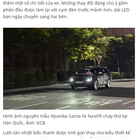
thêm một số chi tiết của xe. Những thay đổi đáng chú ý gồm
phần đầu được làm lại với cụm đèn trước mảnh hơn, dải LED
ban ngày chuyển sang hai bên.
Hình ảnh nguyên mẫu Hyundai Santa Fe facelift chạy thử tại
Hàn Quốc. Ảnh: KCB.
Lưới tản nhiệt bốn thanh được tinh gọn thay cho kiểu thiết kế