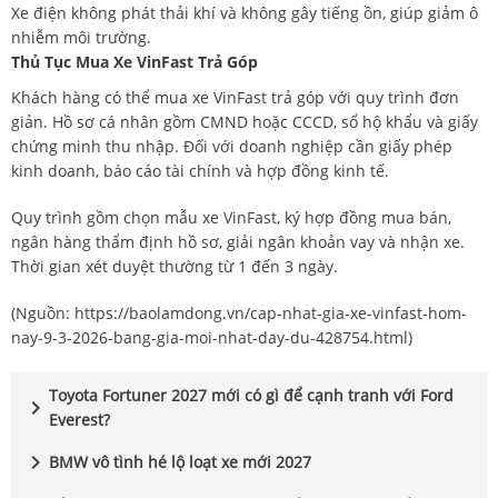
Xe điện không phát thải khí và không gây tiếng ồn, giúp giảm ô
nhiễm môi trường.
Thủ Tục Mua Xe VinFast Trả Góp
Khách hàng có thể mua xe VinFast trả góp với quy trình đơn
giản. Hồ sơ cá nhân gồm CMND hoặc CCCD, sổ hộ khẩu và giấy
chứng minh thu nhập. Đối với doanh nghiệp cần giấy phép
kinh doanh, báo cáo tài chính và hợp đồng kinh tế.
Quy trình gồm chọn mẫu xe VinFast, ký hợp đồng mua bán,
ngân hàng thẩm định hồ sơ, giải ngân khoản vay và nhận xe.
Thời gian xét duyệt thường từ 1 đến 3 ngày.
(Nguồn:
https://baolamdong.vn/cap-nhat-gia-xe-vinfast-hom-
nay-9-3-2026-bang-gia-moi-nhat-day-du-428754.html
)
Toyota Fortuner 2027 mới có gì để cạnh tranh với Ford
chevron_right
Everest?
chevron_right
BMW vô tình hé lộ loạt xe mới 2027