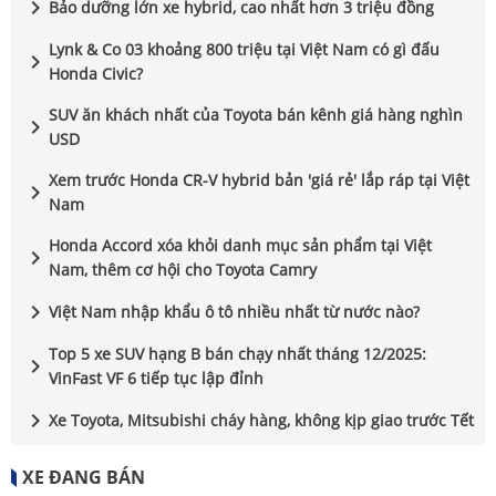
chevron_right
Bảo dưỡng lớn xe hybrid, cao nhất hơn 3 triệu đồng
Lynk & Co 03 khoảng 800 triệu tại Việt Nam có gì đấu
chevron_right
Honda Civic?
SUV ăn khách nhất của Toyota bán kênh giá hàng nghìn
chevron_right
USD
Xem trước Honda CR-V hybrid bản 'giá rẻ' lắp ráp tại Việt
chevron_right
Nam
Honda Accord xóa khỏi danh mục sản phẩm tại Việt
chevron_right
Nam, thêm cơ hội cho Toyota Camry
chevron_right
Việt Nam nhập khẩu ô tô nhiều nhất từ nước nào?
Top 5 xe SUV hạng B bán chạy nhất tháng 12/2025:
chevron_right
VinFast VF 6 tiếp tục lập đỉnh
chevron_right
Xe Toyota, Mitsubishi cháy hàng, không kịp giao trước Tết
XE ĐANG BÁN